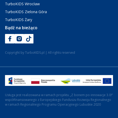
TurboKIDS Wrocław
TurboKIDS Zielona Góra
TurboKIDS Żary
Bądź na bieżąco
Copyright by TurboKIDS.pl | All rights reserved
Usługa jest realizowana w ramach projektu „Z bonem po innowacje 3.0!”
współfinansowanego z Europejskiego Funduszu Rozwoju Regionalnego
w ramach Regionalnego Programu Operacyjnego Lubuskie 2020