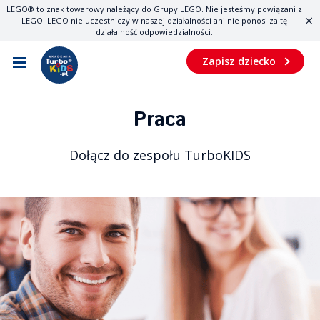
LEGO® to znak towarowy należący do Grupy LEGO. Nie jesteśmy powiązani z
O nas
Dla rodziców
LEGO. LEGO nie uczestniczy w naszej działalności ani nie ponosi za tę
działalność odpowiedzialności.
Kim jesteśmy
Dlaczego warto zapisać dziecko?
Zapisz dziecko
Nasz zespół
Jak wybrać kurs dla dziecka?
Praca
Praca
Sprawdź grafik zajęć
Dołącz do zespołu TurboKIDS
Sprawdź numer konta