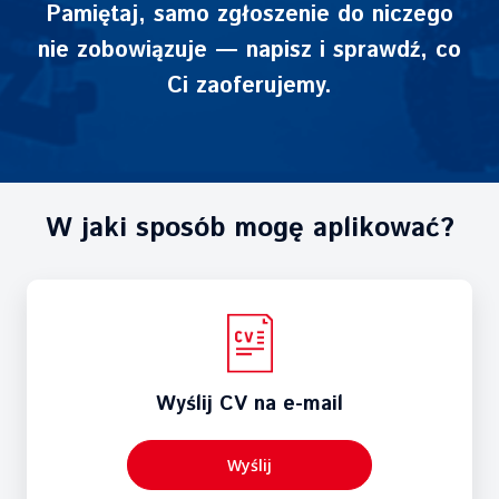
Pamiętaj, samo zgłoszenie do niczego
nie zobowiązuje — napisz i sprawdź, co
Ci zaoferujemy.
W jaki sposób mogę aplikować?
Wyślij CV na e-mail
praca@turbokids.pl
Wyślij